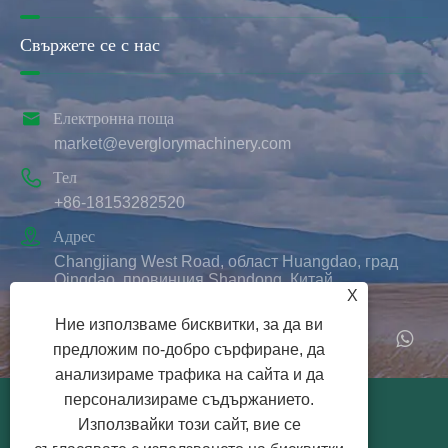
Свържете се с нас

Електронна поща
market@everglorymachinery.com

Тел
+86-18153282520

Адрес
Changjiang West Road, област Huangdao, град
Qingdao, провинция Shandong, Китай
X
Ние използваме бисквитки, за да ви
предложим по-добро сърфиране, да
анализираме трафика на сайта и да
персонализираме съдържанието.
Авторско право © 2025 Qingdao Ever Glory
Използвайки този сайт, вие се
Machinery Co., Ltd. Всички права запазени.