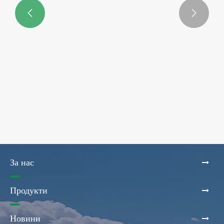


6-степенен метод за контрол на
температурата за багери
Виж повече >>
За нас
Продукти
Новини