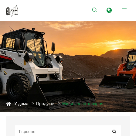


У дома
Продукти
Мини челен товарач