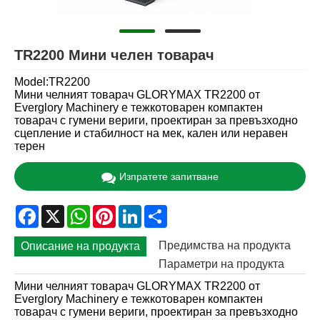
TR2200 Мини челен товарач
Model:TR2200
Мини челният товарач GLORYMAX TR2200 от
Everglory Machinery е тежкотоварен компактен
товарач с гумени вериги, проектиран за превъзходно
сцепление и стабилност на мек, кален или неравен
терен
Изпратете запитване
Facebook
X
WhatsApp
Pinterest
LinkedIn
Share
Предимства на продукта
Описание на продукта
Параметри на продукта
Мини челният товарач GLORYMAX TR2200 от
Everglory Machinery е тежкотоварен компактен
товарач с гумени вериги, проектиран за превъзходно