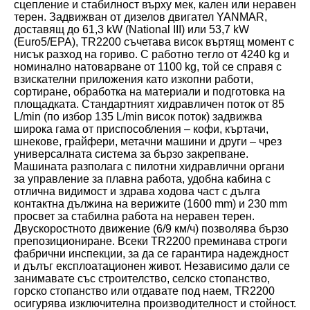
сцепление и стабилност върху мек, кален или неравен
терен. Задвижван от дизелов двигател YANMAR,
доставящ до 61,3 kW (National III) или 53,7 kW
(Euro5/EPA), TR2200 съчетава висок въртящ момент с
нисък разход на гориво. С работно тегло от 4240 kg и
номинално натоварване от 1100 kg, той се справя с
взискателни приложения като изкопни работи,
сортиране, обработка на материали и подготовка на
площадката. Стандартният хидравличен поток от 85
L/min (по избор 135 L/min висок поток) задвижва
широка гама от приспособления – кофи, къртачи,
шнекове, грайфери, метачни машини и други – чрез
универсалната система за бързо закрепване.
Машината разполага с пилотни хидравлични органи
за управление за плавна работа, удобна кабина с
отлична видимост и здрава ходова част с дълга
контактна дължина на верижите (1600 mm) и 230 mm
просвет за стабилна работа на неравен терен.
Двускоростното движение (6/9 км/ч) позволява бързо
препозициониране. Всеки TR2200 преминава строги
фабрични инспекции, за да се гарантира надеждност
и дълъг експлоатационен живот. Независимо дали се
занимавате със строителство, селско стопанство,
горско стопанство или отдавате под наем, TR2200
осигурява изключителна производителност и стойност.