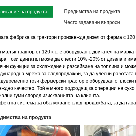
Предимства на продукта
писание на продукта
Често задавани въпроси
та фабрика за трактори произвежда дизел от ферма с 120 к.с. 
и малък трактор от 120 к.с. е оборудван с двигател на марка
ара, този двигател може да спести 10% -20% от дизела и и
ични функции за охлаждане и разсейване на топлина и може
дународна мрежа за следпродажби, за да улесни работата 
дувременно този фермерски трактор е оборудван с плоски г
еждно качество. Той е много подходящ за операции на сухо
иални гуми според изискванията на клиента.
фектна система за обслужване след продажбата, за да гара
димства на продукта