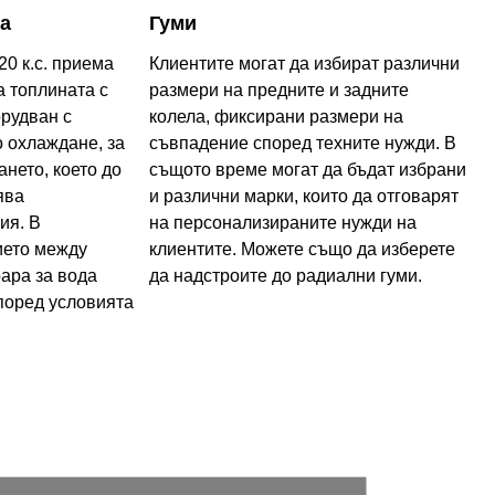
а
Гуми
20 к.с. приема
Клиентите могат да избират различни
а топлината с
размери на предните и задните
орудван с
колела, фиксирани размери на
 охлаждане, за
съвпадение според техните нужди. В
нето, което до
същото време могат да бъдат избрани
ява
и различни марки, които да отговарят
ия. В
на персонализираните нужди на
ието между
клиентите. Можете също да изберете
ара за вода
да надстроите до радиални гуми.
поред условията