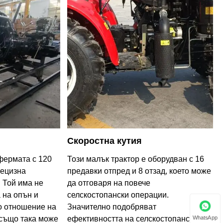
Скоростна кутия
фермата с 120
Този малък трактор е оборудван с 16
рецизна
предавки отпред и 8 отзад, което може
 Той има не
да отговаря на повече
 на опън и
селскостопански операции.
о отношение на
Значително подобряват
WhatsApp
 също така може
ефективността на селскостопанските