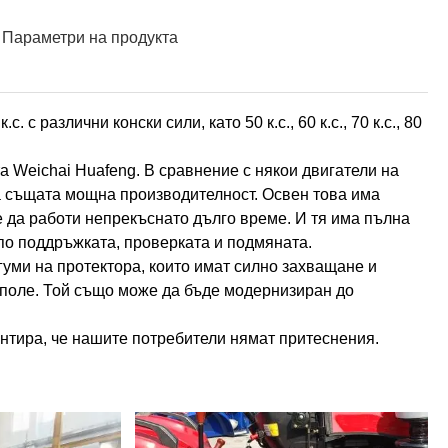
Параметри на продукта
с различни конски сили, като 50 к.с., 60 к.с., 70 к.с., 80
та Weichai Huafeng. В сравнение с някои двигатели на
ма същата мощна производителност. Освен това има
 да работи непрекъснато дълго време. И тя има пълна
по поддръжката, проверката и подмяната.
уми на протектора, които имат силно захващане и
 поле. Той също може да бъде модернизиран до
нтира, че нашите потребители нямат притеснения.