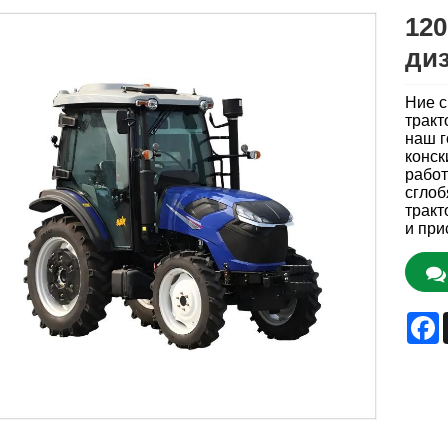
120
ди
Ние с
тракт
наш г
конск
работ
сглоб
тракт
и при
F