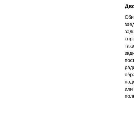
Дв
Оби
зае
зад
спр
так
зад
пос
рад
обр
под
или
пол