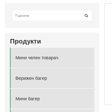
Продукти
Мини челен товарач
Верижен багер
Мини багер