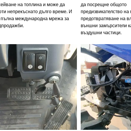
сейване на топлина и може да
да посрещне общото
оти непрекъснато дълго време. И
предизвикателство на 
 пълна международна мрежа за
предотвратяване на в
дпродажби.
външни замърсители к
въздушни частици.