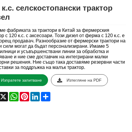
 к.с. селскостопански трактор
зел
ме фабриката за трактори в Китай за фермерския
ор с 120 к.с. с аксесоари. Този дизел от ферма с 120 к.с. е
орещ продавач. Разнообразие от фермерски трактори на
и сили могат да бъдат персонализирани. Имаме 5
илници и усъвършенствани линии за обработка и
яване и ние сме доставчик на интегрирани малки
орни решения. Ние също така доставяме резервни части
ставки за поддръжка на малък трактор.
Изпратете запитване
Изтегляне на PDF
acebook
X
WhatsApp
Pinterest
LinkedIn
Share