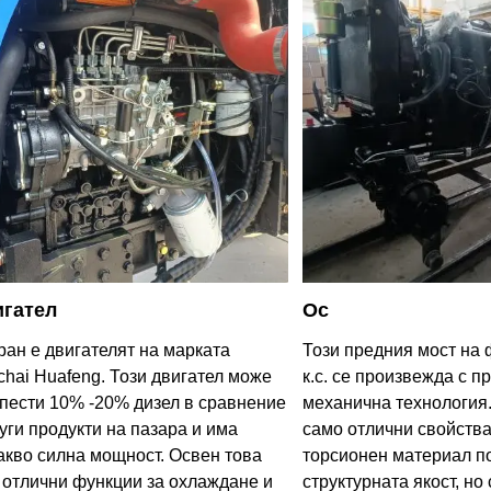
игател
Ос
ран е двигателят на марката
Този предния мост на 
chai Huafeng. Този двигател може
к.с. се произвежда с п
спести 10% -20% дизел в сравнение
механична технология.
руги продукти на пазара и има
само отлични свойства
акво силна мощност. Освен това
торсионен материал п
 отлични функции за охлаждане и
структурната якост, но