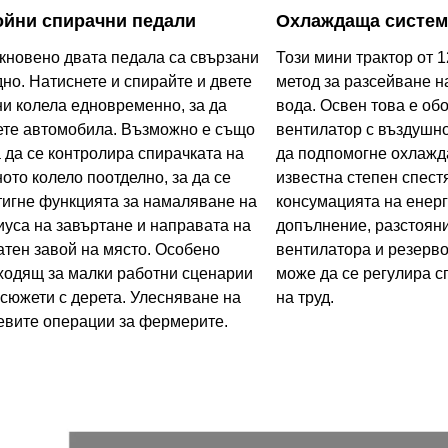
ойни спирачни педали
Охлаждаща систем
кновено двата педала са свързани
Този мини трактор от 1
дно. Натиснете и спирайте и двете
метод за разсейване н
ни колела едновременно, за да
вода. Освен това е об
ете автомобила. Възможно е също
вентилатор с въздушно
а да се контролира спирачката на
да подпомогне охлажда
ното колело поотделно, за да се
известна степен спест
тигне функцията за намаляване на
консумацията на енерг
иуса на завъртане и направата на
допълнение, разстоян
атен завой на място. Особено
вентилатора и резерво
ходящ за малки работни сценарии
може да се регулира с
 сюжети с дерета. Улесняване на
на труд.
евите операции за фермерите.