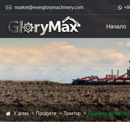

market@everglorymachinery.com

+8
Начало
У дома
Продукти
Трактор
Дизел на фермерск