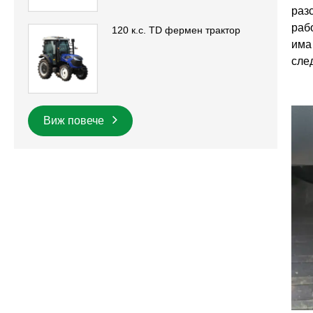
раз
раб
120 к.с. TD фермен трактор
има
сле
Виж повече