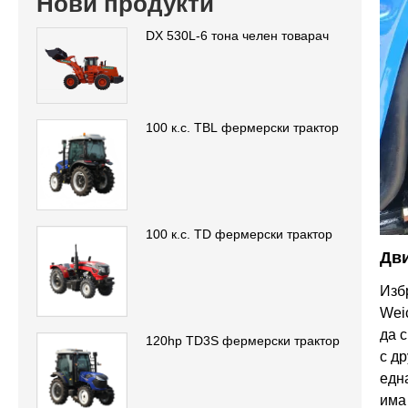
Нови продукти
DX 530L-6 тона челен товарач
100 к.с. TBL фермерски трактор
100 к.с. TD фермерски трактор
Дв
Изб
Wei
да 
120hp TD3S фермерски трактор
с д
едн
има