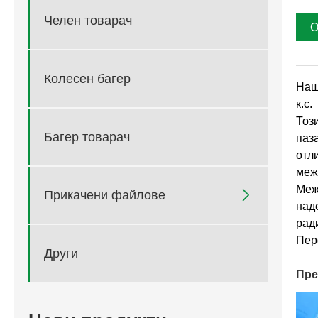
Челен товарач
О
Колесен багер
Наша
к.с.
Тоз
Багер товарач
паз
отл
меж
Меж

Прикачени файлове
над
рад
Пер
Други
Пре