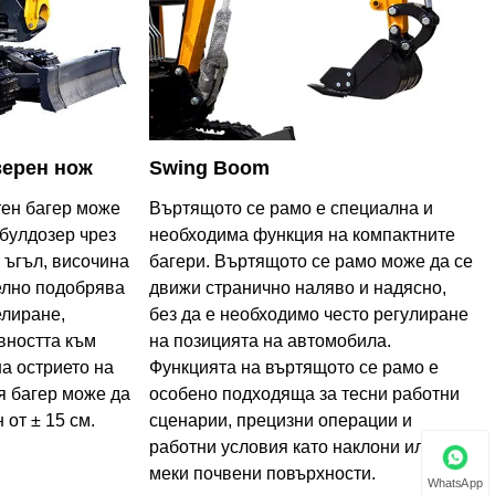
зерен нож
Swing Boom
тен багер може
Въртящото се рамо е специална и
булдозер чрез
необходима функция на компактните
 ъгъл, височина
багери. Въртящото се рамо може да се
телно подобрява
движи странично наляво и надясно,
елиране,
без да е необходимо често регулиране
вността към
на позицията на автомобила.
на острието на
Функцията на въртящото се рамо е
я багер може да
особено подходяща за тесни работни
 от ± 15 см.
сценарии, прецизни операции и
работни условия като наклони или
меки почвени повърхности.
WhatsApp