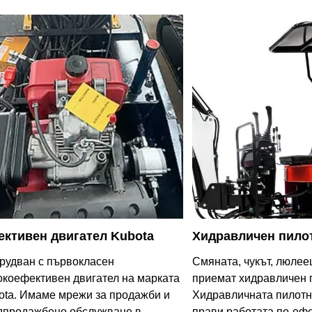
ктивен двигател Kubota
Хидравличен пило
рудван с първокласен
Смяната, чукът, люлее
окоефективен двигател на марката
приемат хидравличен 
ota. Имаме мрежи за продажби и
Хидравличната пилотн
дпродажбено обслужване в
прави работата по-ефе