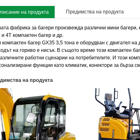
Предимства на продукта
писание на продукта
та фабрика за багери произвежда различни мини багери, като 0.
 и 4T компактен багер и др.
и компактен багер GX35 3,5 тона е оборудван с двигател на
ходът на гориво е нисък. В същото време този компактен баг
различните работни сценарии на потребителите. И този ком
сонализирани функции като климатик, конектори за бърза смя
димства на продукта