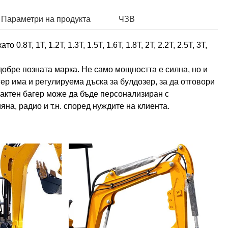
Параметри на продукта
ЧЗВ
8T, 1T, 1.2T, 1.3T, 1.5T, 1.6T, 1.8T, 2T, 2.2T, 2.5T, 3T,
 добре позната марка. Не само мощността е силна, но и
ер има и регулируема дъска за булдозер, за да отговори
пактен багер може да бъде персонализиран с
на, радио и т.н. според нуждите на клиента.