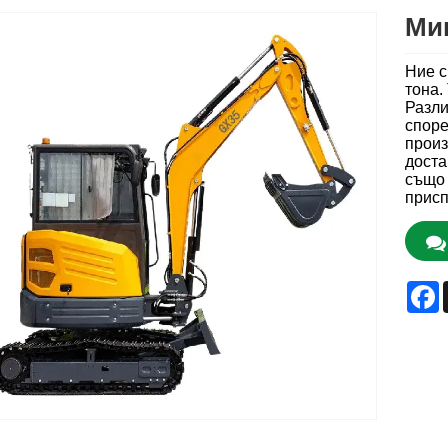
Мин
Ние с
тона.
Разли
споре
произ
доста
също 
присп
F