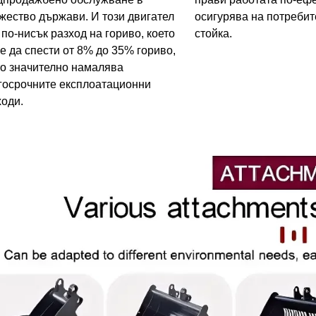
жество държави. И този двигател
осигурява на потребит
 по-нисък разход на гориво, което
стойка.
е да спести от 8% до 35% гориво,
то значително намалява
госрочните експлоатационни
ходи.