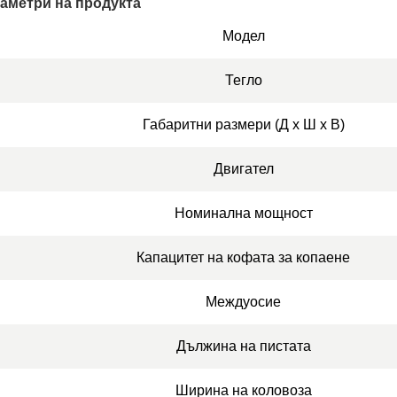
аметри на продукта
Модел
Тегло
Габаритни размери (Д x Ш x В)
Двигател
Номинална мощност
Капацитет на кофата за копаене
Междуосие
Дължина на пистата
Ширина на коловоза