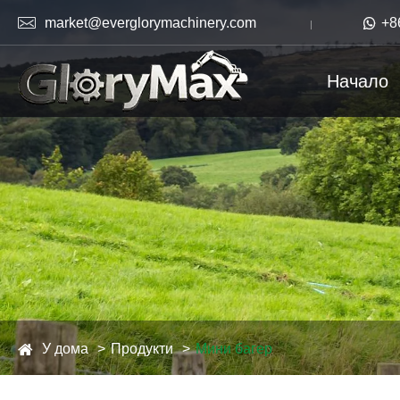

market@everglorymachinery.com

+8
Начало
У дома
Продукти
Мини багер