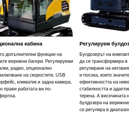
ционална кабина
Регулируем булдо
го допълнителни функции на
Булдозерът на компак
ите верижни багери. Регулируеми
да се трансформира в 
алки, радио, опционално
регулиране на неговия
включване на скоростите, USB
и посока, което значи
ерфейс, климатик и задна камера,
ефективността на нив
то прави работата ви по-
стабилността и адапти
фортна.
терена. А височината 
булдозера на верижни
се регулира в диапазон