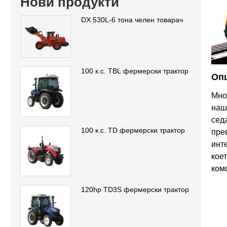
Нови продукти
DX 530L-6 тона челен товарач
100 к.с. TBL фермерски трактор
Оп
Мно
наш
сед
100 к.с. TD фермерски трактор
пре
инт
кое
ком
120hp TD3S фермерски трактор