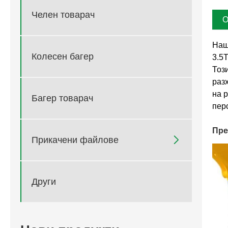
Челен товарач
О
Наша
Колесен багер
3.5T
Тоз
раз
на 
Багер товарач
пер
Пре

Прикачени файлове
Други