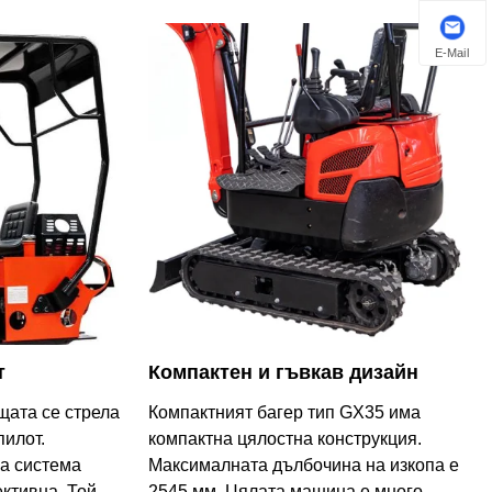
E-Mail
т
Компактен и гъвкав дизайн
щата се стрела
Компактният багер тип GX35 има
пилот.
компактна цялостна конструкция.
а система
Максималната дълбочина на изкопа е
ктивна. Той
2545 мм. Цялата машина е много