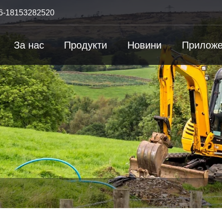
6-18153282520
За нас
Продукти
Новини
Приложе