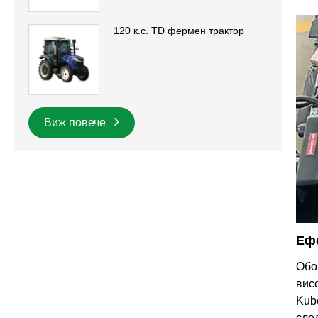
120 к.с. TD фермен трактор
Виж повече
Ефе
Обо
вис
Kub
сле