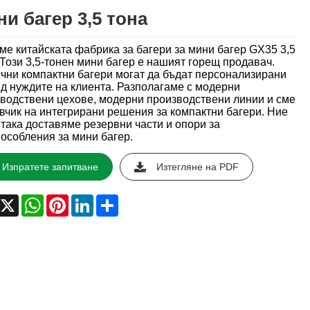
и багер 3,5 тона
ме китайската фабрика за багери за мини багер GX35 3,5
 Този 3,5-тонен мини багер е нашият горещ продавач.
чни компактни багери могат да бъдат персонализирани
д нуждите на клиента. Разполагаме с модерни
водствени цехове, модерни производствени линии и сме
вчик на интегрирани решения за компактни багери. Ние
така доставяме резервни части и опори за
особления за мини багер.
Изпратете запитване
Изтегляне на PDF
acebook
X
WhatsApp
Pinterest
LinkedIn
Share