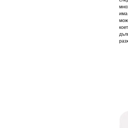
мно
има
мож
кое
дъл
раз