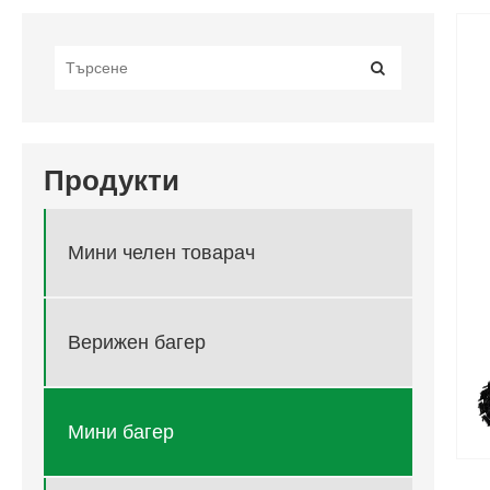
Продукти
Мини челен товарач
Верижен багер
Мини багер