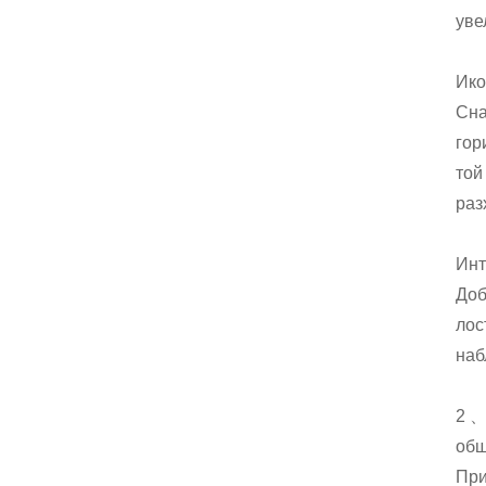
уве
Ико
Сна
гор
той
раз
Инт
Доб
лос
наб
2 、
общ
При