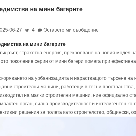
едимства на мини багерите
025-06-27
4
Оставете ми съобщение
димства на мини багерите
ък ръст, страхотна енергия, прекрояване на новия модел 
ото поколение серии от мини багери помага при ефективна
скоряването на урбанизацията и нарастващото търсене на 
абни строителни машини, работещи в тесни пространства, 
изводител на малки строителни машини, ние официално ст
омпактен орган, силна производителност и интелигентен кон
ективни решения за полета като строителство, общински, оз