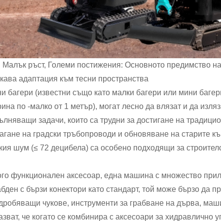
 Малък ръст, Големи постижения: Основното предимство на
кава адаптация към тесни пространства
и багери (известни също като малки багери или мини багери
ина по -малко от 1 метър), могат лесно да влязат и да изля
ълняващи задачи, които са трудни за достигане на традици
агане на градски тръбопроводи и обновяване на старите къ
кия шум (≤ 72 децибела) са особено подходящи за строител
го функционален аксесоар, една машина с множество при
бден с бързи конектори като стандарт, той може бързо да п
дробяващи чукове, инструменти за грабване на дърва, маши
азват, че когато се комбинира с аксесоари за хидравлично 