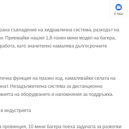
E-Mail
рана съвпадение на хидравлична система, разходът на
и. Приемайки нашия 1,8-тонен мини модел на багера,
 работа, като значително намалява дългосрочните
тична функция на празен ход, намалявайки силата на
очнат. Незадължителна система за дистанционно
овията на оборудването и напомняния за поддръжка.
 в индустрията
провинция, 10 мини багера поеха задачата за разкопки