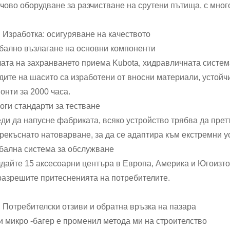
чово оборудване за разчистване на срутени пътища, с мног
 Изработка: осигуряване на качеството
бално възлагане на основни компоненти
ата на захранването приема Kubota, хидравличната систем
дите на шасито са изработени от вносни материали, устойчи
онти за 2000 часа.
оги стандарти за тестване
ди да напусне фабриката, всяко устройство трябва да претъ
рекъснато натоварване, за да се адаптира към екстремни ус
бална система за обслужване
дайте 15 аксесоарни центъра в Европа, Америка и Югоизточ
разрешите притесненията на потребителите.
 Потребителски отзиви и обратна връзка на пазара
и микро -багер е променил метода ми на строителство