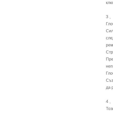
клю
3 、
Гло
Сил
сле
рем
Стр
Пре
неп
Гло
Съз
да 
4 、
Тоз