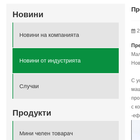
Пр
Новини
2
Новини на компанията
Пре
Мал
Новини от индустрията
Нов
С у
Случаи
мащ
про
с к
Продукти
-еф
Мини челен товарач