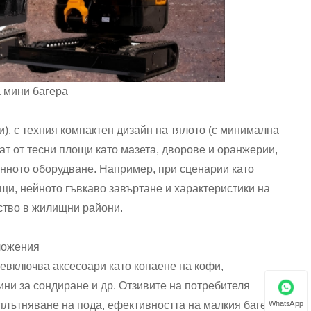
 мини багера
), с техния компактен дизайн на тялото (с минимална
зат от тесни площи като мазета, дворове и оранжерии,
онното оборудване. Например, при сценарии като
щи, нейното гъвкаво завъртане и характеристики на
ство в жилищни райони.
ложения
ревключва аксесоари като копаене на кофи,
ни за сондиране и др. Отзивите на потребителя
WhatsApp
уплътняване на пода, ефективността на малкия багер се