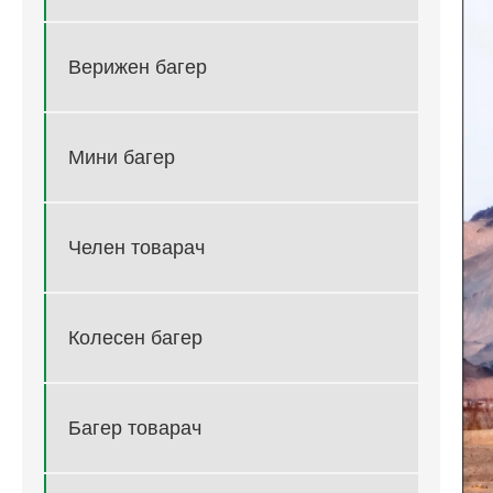
Верижен багер
Мини багер
Челен товарач
Колесен багер
Багер товарач