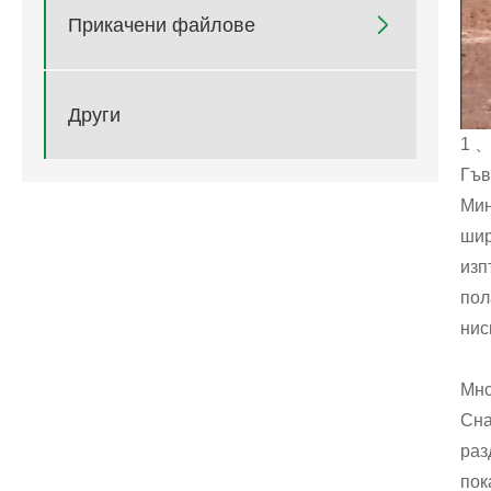

Прикачени файлове
Други
1 、
Гъв
Мин
шир
изп
пол
нис
Мно
Сна
раз
пок