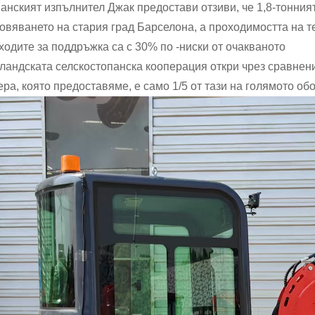
анският изпълнител Джак предостави отзиви, че 1,8-тонният 
овяването на стария град Барселона, а проходимостта на т
ходите за поддръжка са с 30% по -ниски от очакваното
ландската селскостопанска кооперация откри чрез сравнен
ера, която предоставяме, е само 1/5 от тази на голямото об