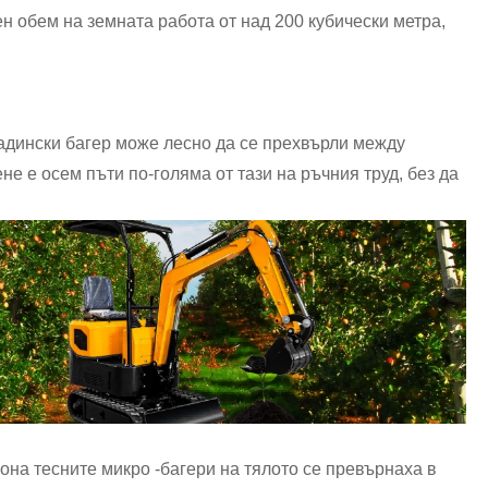
н обем на земната работа от над 200 кубически метра,
градински багер може лесно да се прехвърли между
е е осем пъти по-голяма от тази на ръчния труд, без да
она тесните микро -багери на тялото се превърнаха в