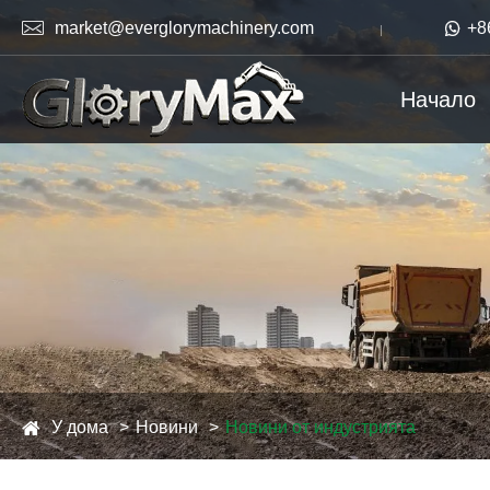

market@everglorymachinery.com

+8
Начало
У дома
Новини
Новини от индустрията