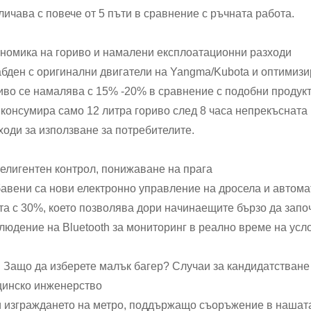
личава с повече от 5 пъти в сравнение с ръчната работа.
номика на гориво и намалени експлоатационни разходи
бден с оригинални двигатели на Yangma/Kubota и оптимизи
иво се намалява с 15% -20% в сравнение с подобни продукт
 консумира само 12 литра гориво след 8 часа непрекъсната
ходи за използване за потребителите.
елигентен контрол, понижаване на прага
авени са нови електронно управление на дросела и автома
та с 30%, което позволява дори начинаещите бързо да зап
людение на Bluetooth за мониторинг в реално време на усл
 Защо да изберете малък багер? Случаи за кандидатстване
инско инженерство
 изграждането на метро, поддържащо съоръжение в нашата 