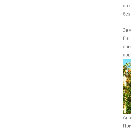
на 
без
Зем
Г-н
ово
пов
Ава
При