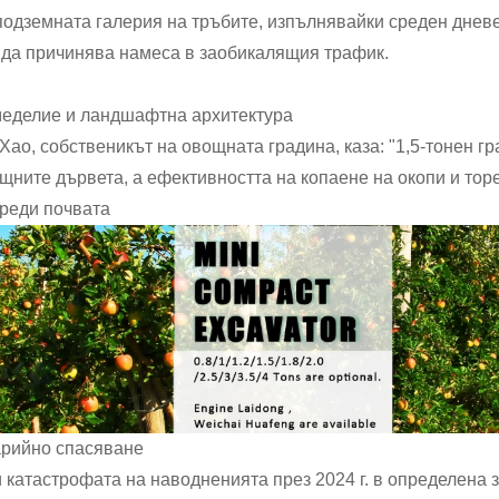
подземната галерия на тръбите, изпълнявайки среден дневе
 да причинява намеса в заобикалящия трафик.
еделие и ландшафтна архитектура
 Хао, собственикът на овощната градина, каза: "1,5-тонен 
щните дървета, а ефективността на копаене на окопи и торен
реди почвата
рийно спасяване
 катастрофата на наводненията през 2024 г. в определена з